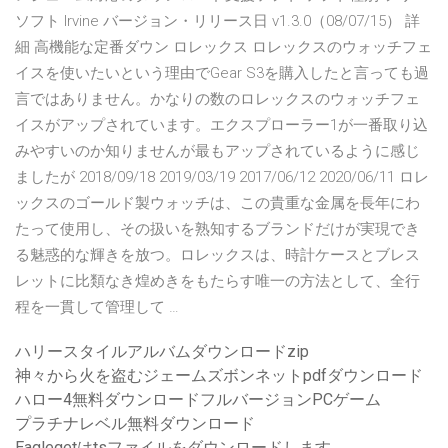
ソフト Irvine バージョン・リリース日 v1.3.0（08/07/15） 詳
細 高機能な定番ダウン ロレックス ロレックスのウォッチフェ
イスを使いたいという理由でGear S3を購入したと言っても過
言ではありません。かなりの数のロレックスのウォッチフェ
イスがアップされています。エクスプローラー1が一番取り込
みやすいのか知りませんが最もアップされているように感じ
ましたが 2018/09/18 2019/03/19 2017/06/12 2020/06/11 ロレ
ックスのゴールド製ウォッチは、この貴重な金属を長年にわ
たって使用し、その扱いを熟知するブランドだけが実現でき
る魅惑的な輝きを放つ。ロレックスは、時計ケースとブレス
レットに比類なき煌めきをもたらす唯一の方法として、全行
程を一貫して管理して …
ハリースタイルアルバムダウンロードzip
神々から火を盗むジェームズボンネットpdfダウンロード
ハロー4無料ダウンロードフルバージョンPCゲーム
プラチナレベル無料ダウンロード
Eaglegetはtsファイルをダウンロードします