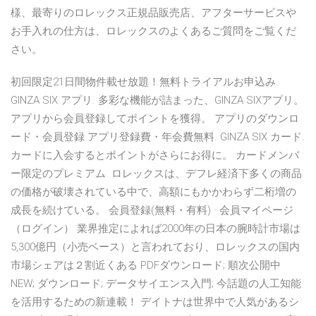
様、最寄りのロレックス正規品販売店、アフターサービスや
お手入れの仕方は、ロレックスのよくあるご質問をご覧くだ
さい。
初回限定21日間物件載せ放題！無料トライアルお申込み.
GINZA SIX アプリ. 多彩な機能が詰まった、GINZA SIXアプリ。
アプリから会員登録してポイントを獲得。 アプリのダウンロ
ード・会員登録 アプリ登録費・年会費無料. GINZA SIX カード.
カードに入会するとポイントがさらにお得に。 カードメンバ
ー限定のプレミアム ロレックスは、デフレ経済下多くの商品
の価格が破壊されている中で、高額にもかかわらず二桁増の
成長を続けている。 会員登録(無料・有料) · 会員マイページ
（ログイン） 業界推定によれば2000年の日本の腕時計市場は
5,300億円（小売ベース）と言われており、ロレックスの国内
市場シェアは２割近くある PDFダウンロード; 順次公開中
NEW; ダウンロード; データサイエンス入門; 今話題の人工知能
を活用するための新連載！ デイトナは世界中で人気があるシ