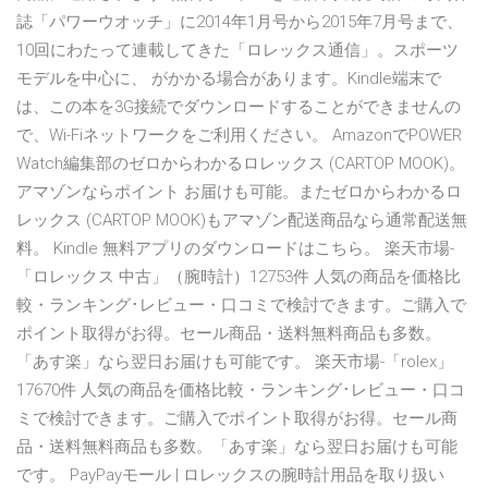
誌「パワーウオッチ」に2014年1月号から2015年7月号まで、
10回にわたって連載してきた「ロレックス通信」。スポーツ
モデルを中心に、 がかかる場合があります。Kindle端末で
は、この本を3G接続でダウンロードすることができませんの
で、Wi-Fiネットワークをご利用ください。 AmazonでPOWER
Watch編集部のゼロからわかるロレックス (CARTOP MOOK)。
アマゾンならポイント お届けも可能。またゼロからわかるロ
レックス (CARTOP MOOK)もアマゾン配送商品なら通常配送無
料。 Kindle 無料アプリのダウンロードはこちら。 楽天市場-
「ロレックス 中古」（腕時計）12753件 人気の商品を価格比
較・ランキング･レビュー・口コミで検討できます。ご購入で
ポイント取得がお得。セール商品・送料無料商品も多数。
「あす楽」なら翌日お届けも可能です。 楽天市場-「rolex」
17670件 人気の商品を価格比較・ランキング･レビュー・口コ
ミで検討できます。ご購入でポイント取得がお得。セール商
品・送料無料商品も多数。「あす楽」なら翌日お届けも可能
です。 PayPayモール | ロレックスの腕時計用品を取り扱い