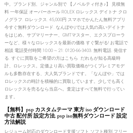
中。ブランド別、ジャンル別で 【ノベルティ付き♪】 見積無
料 一年保証 オーバーホール ROLEX ロレックス デイトナ クロ
ノグラフ. ロレックス. 45,000円 スマホでかんたん無料アプリ
今すぐ無料ダウンロード. なんぼや｣では人気の高いデイトナ
をはじめ、サブマリーナー、GMTマスター、エクスプローラ
ーなど、様々なロレックスを最新の価格 すぐ繋がる! お電話で
相談 電話受付時間 10:00 ~ 21: 0120-66-3403. 無料電話. 発信す
る. すぐに買取をご希望の方はこちら だれもが知る高級時
計、ロレックス。定価より高い買取価格がつくプレミアモデ
ルも多数存在する、大人気ブランドです。「なんぼや」では
ロレックスの時計を積極的に買取しています。少しでも高く
ロレックスを売るなら当店へ。査定はすべて無料で行ってい
ます。
【無料】psp カスタムテーマ 東方 iso ダウンロード
中古 配付所 設定方法. psp iso無料ダウンロード 設定
方法解説
レジューム対応のダウンロード支援ソフト ソフト種別 フリー