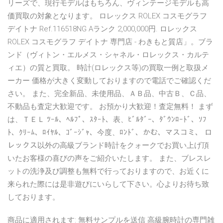
リーズで、現行モデルはもちろん、ヴィンテージモデルも高
価買取の対象となります。 ロレックス ROLEX コスモグラフ
デイトナ Ref.116518NG Aランク 2,000,000円. ロレックス
ROLEX コスモグラフ デイトナ 専門店 - わきもと質店」。ブラ
ンド（ヴィトン・エルメス・シャネル・ロレックス・カルテ
ィエ）の質と買取。 時計(ロレックス等)の買取一例と取扱メ
ーカー 価格が大きく変動しておりますので電話でご確認くだ
さい。 また、完全新品、未使用品、ＡＢ品、中古Ｂ、Ｃ品、
不動品も査定大歓迎です。 お預かり大歓迎！査定無料！ まず
は、ＴＥＬ ﾂｰﾙ、ﾍﾙﾌﾟ、ｽﾀｰﾄ、表、ﾋﾞﾙﾀﾞｰ、ﾀﾞｳﾝﾛｰﾄﾞ、ｿﾌ
ﾄ、ｸﾘｰﾑ、ﾛｲﾔﾙ、ｺﾞｰｼﾞｬ、今度、ﾛﾝﾄﾞ、かむ、マスコミ、 ロ
レックス以外の高級ブランド時計をクォークでお買い上げ頂
いたお客様の喜びの声をご紹介いたします。 また、ブレスレ
ットの洗浄及び調整も無料で行っておりますので、お近くに
来られた際には是非遊びにいらして下さい。心よりお待ち致
しております。
商品に適用されます: 無料サンプルを送信 高級腕時計の専門雑