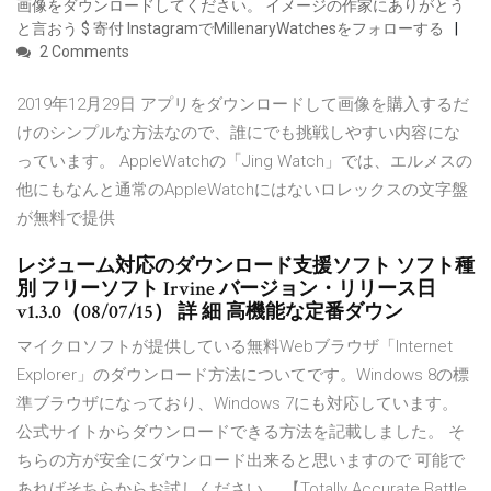
画像をダウンロードしてください。 イメージの作家にありがとう
と言おう $ 寄付 InstagramでMillenaryWatchesをフォローする
2 Comments
2019年12月29日 アプリをダウンロードして画像を購入するだ
けのシンプルな方法なので、誰にでも挑戦しやすい内容にな
っています。 AppleWatchの「Jing Watch」では、エルメスの
他にもなんと通常のAppleWatchにはないロレックスの文字盤
が無料で提供
レジューム対応のダウンロード支援ソフト ソフト種
別 フリーソフト Irvine バージョン・リリース日
v1.3.0（08/07/15） 詳 細 高機能な定番ダウン
マイクロソフトが提供している無料Webブラウザ「Internet
Explorer」のダウンロード方法についてです。Windows 8の標
準ブラウザになっており、Windows 7にも対応しています。
公式サイトからダウンロードできる方法を記載しました。 そ
ちらの方が安全にダウンロード出来ると思いますので 可能で
あればそちらからお試しください。 【Totally Accurate Battle