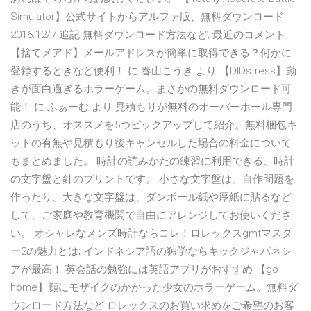
Simulator】公式サイトからアルファ版、無料ダウンロード.
2016.12/7 追記 無料ダウンロード方法など; 最近のコメント
【捨てメアド】メールアドレスが簡単に取得できる？何かに
登録するときなど便利！ に 春山こうき より 【DIDstress】動
きが面白過ぎるホラーゲーム。まさかの無料ダウンロード可
能！ に ふぁーむ より 見積もりが無料のオーバーホール専門
店のうち、オススメを5つピックアップして紹介。無料梱包キ
ットの有無や見積もり後キャンセルした場合の料金について
もまとめました。 時計の読みかたの練習に利用できる、時計
の文字盤と針のプリントです。 小さな文字盤は、自作問題を
作ったり、大きな文字盤は、ダンボール紙や厚紙に貼るなど
して、ご家庭や教育機関で自由にアレンジしてお使いくださ
い。 オシャレなメンズ時計ならコレ！ロレックスgmtマスタ
ー2の魅力とは; インドネシア語の独学ならキックジャパネシ
アが最高！ 英会話の勉強には英語アプリがおすすめ 【go
home】顔にモザイクのかかった少女のホラーゲーム。無料ダ
ウンロード方法など ロレックスのお買い求めをご希望のお客