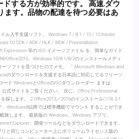
ロードする方が効率的です。 高速.ダウ
ります。品物の配達を待つ必要はあ
イル入手支援ソフト。 Windows 7 / 8.1 / 10 / 10 Insider
ws 10 SDK / ADK / HLK / WDK / Preinstallation
rosoft Expression 等の ISO イメージファイル を、簡単なガイド
ffice2016、Windows 10/8.1/8/7のインストールメディ
を見つけたのでメモ。 「 Microsoft Windows and
ndowsとOfficeのダウンロードを支援する日本語に対応してるフリーソ
ウンロード WindowsとOfficeのISOダウンローダー. ますは、
サイトをご覧ください。 次に、Office Professional
す。 2.Office2013／2016のインストール(1/9) 2-1.
。Windows8以降では標準機能でマウント することができ
ます。 最新版の Windows、Windows アプリ、
 と Internet Explorer、開発ツールなどをダウンロードできます。
 365 アプリと同じコンピューター上にボリュームライセンス版の