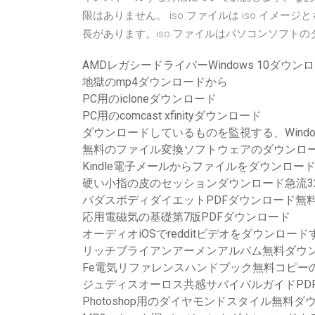
限はありません。 iso ファイルは iso イメー
長があります。iso ファイルはパソコンソフトの
AMDレガシードライバーWindows 10ダウン
地獄のmp4ダウンロードから
PC用のicloneダウンロード
PC用のcomcast xfinityダウンロード
ダウンロードしているものを監視する、Window
無料のファイル変換ソフトウェアのダウンロ
Kindle電子メールからファイルをダウンロー
硬い小指の皮のセッションダウンロード急流320
バダスボディダイエットPDFダウンロード無
応用電磁気の基礎第7版PDFダウンロード
オーディオiOSでredditビデオをダウンロード
リッチブライアンアーメンアルバム無料ダウ
Fe電気リファレンスハンドブック無料コピー
ジュディスオーロス共感サバイバルガイドPD
Photoshop用のダイヤモンドスタイル無料ダ