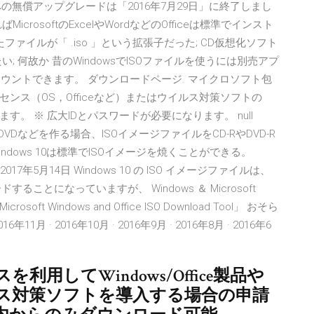
ows 10への無償アップグレードは「2016年7月29日」に終了しまし
osoftのExcelやWordなどのOfficeは標準でインスト
イルが「 .iso 」という拡張子だった; CD仮想化ソフト
きたい; 何故か 昔のWindowsでISOファイルを使うには別売アプ
でマウントできます。 ダウンロードページ. マイクロソフト包
ンス（OS，Officeなど）またはウイルス対策ソフトの
。 ※ 広大IDとパスワードが必要になります。 null
DVDなどを作る場合、ISOイメージファイルをCD-RやDVD-R
ndows 10は標準でISOイメージを焼くことができる。
7年5月14日 Windows 10 の ISO イメージファイルは、
ロードすることになっていますが、 Windows ＆ Microsoft
ft Windows and Office ISO Download Tool」 おそら
月 · 2016年10月 · 2016年9月 · 2016年8月 · 2016年6
用してWindows/Office製品や
ス対策ソフトを導入する場合の申請