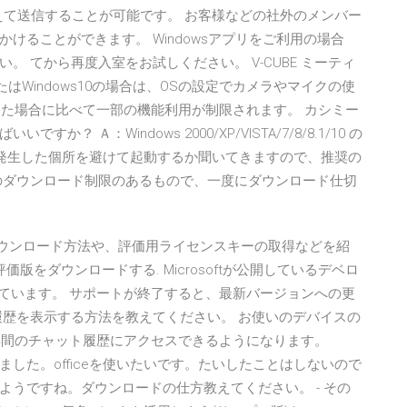
えて送信することが可能です。 お客様などの社外のメンバー
けることができます。 Windowsアプリをご利用の場合
 てから再度入室をお試しください。 V-CUBE ミーティ
またはWindows10の場合は、OSの設定でカメラやマイクの使
した場合に比べて一部の機能利用が制限されます。 カシミー
 Ａ：Windows 2000/XP/VISTA/7/8/8.1/10 の
題が発生した個所を避けて起動するか聞いてきますので、推奨の
のダウンロード制限のあるもので、一度にダウンロード仕切
価版のダウンロード方法や、評価用ライセンスキーの取得などを紹
seの評価版をダウンロードする. Microsoftが公開しているデベロ
されています。 サポートが終了すると、最新バージョンへの更
履歴を表示する方法を教えてください。 お使いのデバイスの
1 年間のチャット履歴にアクセスできるようになります。
いました。officeを使いたいです。たいしたことはしないので
うですね。ダウンロードの仕方教えてください。 - その