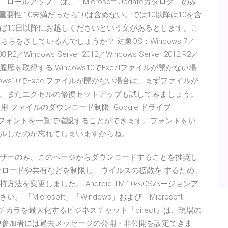
「ロールアップ」は、「Microsoft Updateカタログ」のみ
ログの重要性 10未満だったら10は含めない。では10以降は10を含
ば10日以降にお越しくださいという文があるとします。こ
らをさしているんでしょうか？ 対象OS：Windows 7／
08 R2／Windows Server 2012／Windows Server 2012 R2／
実行履歴を取得する Windows10でExcelファイルが開かない場
ws10でExcelファイルが開かない場合は、まずファイルが
。またエクセルの修復セットアップも試してみましょう。
用 ファイルのダウンロード制限. Google ドライブ
トール済みフォントを一覧で確認することができます。フォントをい
ルしたのか忘れてしまいますからね。
ザーのみ、このページからダウンロードすることを推奨し
ンロードや共有などを制限し、ウイルスの拡散を するため、
を変更しました。 Android TM 10へOSバージョンア
icrosoft」「Windows」および「Microsoft
nの 現場のチカラを最大化するビジネスチャット「direct」は、現場の
中参加者には過去メッセージの公開・非公開を設定できま