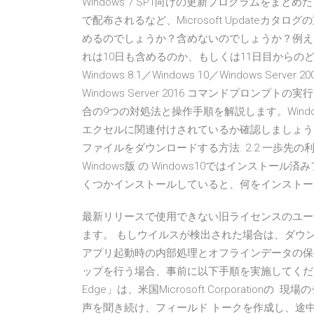
Windows 7 SP1向けの更新プログラムをまとめた
で配布されるなど、Microsoft Updateカタ
めるのでしょうか？含めないのでしょうか？例え
れは10日も含めるのか、もしくは11日目からのどち
Windows 8.1／Windows 10／Windows Server 20
Windows Server 2016 コマンドプロンプトの
合の9つの対処法と操作手順を解説します。Windo
エクセルに関連付けされているか確認しましょう
ファイルをダウンロードする方法. 2.2 一歩先の利
Windows版 の Windows10ではインス
くつかインストールしていると、何をインストー
最新リリースで使用できない旧ライセンスのユー
ます。 もしウイルスが検出された場合は、ダウ
アプリ起動時の内部処理とオフラインデータの保持方法
ップを行う場合、事前に以下手順を実施してください。 「M
Edge」は、米国Microsoft Corporatio
声を聞き続け、フィールド トークを作成し、途