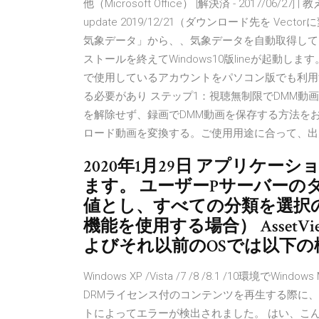
他（Microsoft Office） [解決済 - 2017/06
update 2019/12/21（ダウンロード先を V
気象データ」から、、気象データを自動取得して
ストールを終えてWindows10版lineが起動し
で使用しているアカウントをパソコン版でも利用
る必要があり ステップ1：視聴無制限でDMM動
を解除せず、録画でDMM動画を保存する方法をお
ロード動画を変換する。ご使用用途に合って、出力
2020年1月29日 アプリケ
ます。 ユーザーPサーバーの
値とし、すべての分類を選択の Ass
機能を使用する場合） AssetView
よびそれ以前のOSでは以下
Windows XP /Vista /7 /8 /8.1 /10環境でWindo
DRMライセンス付のコンテンツを再生する際に、「Win
トによってエラーが検出されました。 はい、こんに