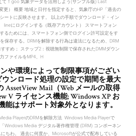
/27] | 教えて！goo 気象データを活用しよう(サンプル版) Last
ectorに変更） 概要 地域と日付を指定すると、気象庁のHP「過去の
シートに反映させます。 以上の手順でダウンロード・イン
ます。 lineにログインする（既存アカウント） スマートフォン
するためには、スマートフォン側でログイン許可設定をす
画を保存する。DRMを解除する行為は違法になるため、DRM
すすめ； ステップ2：視聴無制限で保存されたDMMダウン
ファイルをMP4、H
ーションや環境によって制限事項がござい
ダウンロード処理の設定で期間を最大
etView Mail（Web メールの取得
 V ライセンス機能; Windows XP お
の機能はサポート対象外となります。
ws Media PlayerのDRMを解除方法. Windows Media Playerで
dows Media デジタル著作権管理 (DRM) コンポーネン
ちわ。 過去に何度か、Microsoftが公式で配布している