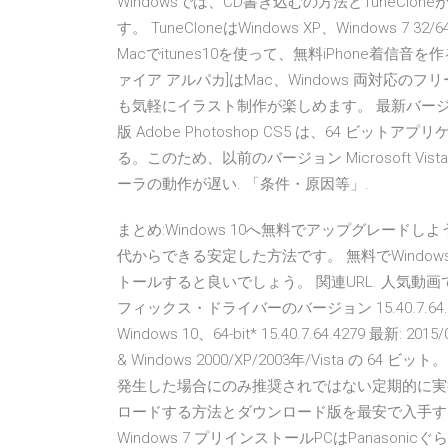
Windowsでは、CD書き込むの方法とTuneClone
す。 TuneCloneはWindows XP、Windows 7 
Macでitunes10を使って、無料iPhone着信音を作
ァイア アルパカ]はMac、Windows 両対応
も気軽にイラスト制作が楽しめます。 最新バージョン : 2.3.
版 Adobe Photoshop CS5 は、64 
る。このため、以前のバージョン Microsoft Vista
ーラの動作が遅い. 「条件・原因等」.
まとめ:Windows 10へ無料でアップグレードしよう
代からできる安定した方法です。 無料でWindo
トールすると良いでしょう。 関連URL. 人気動画で
フィックス・ドライバーのバージョン 15.40.7.64.
Windows 10、64-bit* 15.40.7.64.4279 最新: 20
& Windows 2000/XP/2003年/Vista の
発生した場合にのみ推奨されではない定期的に実行す
ロードする方法とダウンロード版を最安で入手す
Windows 7 プリインストールPCはPanason