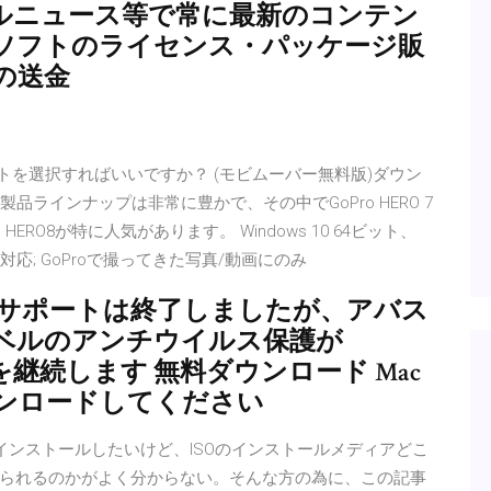
ルニュース等で常に最新のコンテン
ソフトのライセンス・パッケージ販
の送金
集ソフトを選択すればいいですか？ (モビムーバー無料版)ダウン
. GoProの製品ラインナップは非常に豊かで、その中でGoPro HERO 7
Pro HERO8が特に人気があります。 Windows 10 64ビット、
みに対応; GoProで撮ってきた写真/動画にのみ
ows 7 のサポートは終了しましたが、アバス
ベルのアンチウイルス保護が
トを継続します 無料ダウンロード Mac
ンロードしてください
 Windows7をインストールしたいけど、ISOのインストールメディアどこ
られるのかがよく分からない。そんな方の為に、この記事