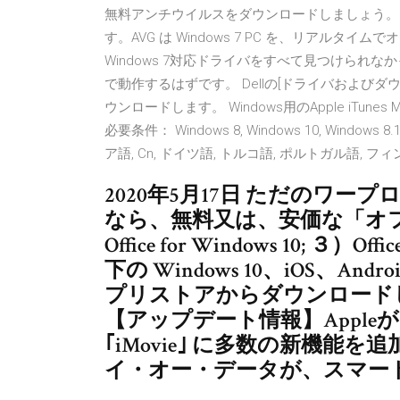
無料アンチウイルスをダウンロードしましょう。
す。AVG は Windows 7 PC を、リアル
Windows 7対応ドライバをすべて見つけられなか
で動作するはずです。 Dellの[ドライバおよびダウン
ウンロードします。 Windows用のApple iTunes Musi
必要条件： Windows 8, Windows 10, Window
ア語, Cn, ドイツ語, トルコ語, ポルトガル語, 
2020年5月17日 ただのワ
なら、無料又は、安価な「オ
Office for Windows 10; ３）Off
下の Windows 10、iOS、
プリストアからダウンロードして
【アップデート情報】Appleが
｢iMovie｣ に多数の新機能
イ・オー・データが、スマー