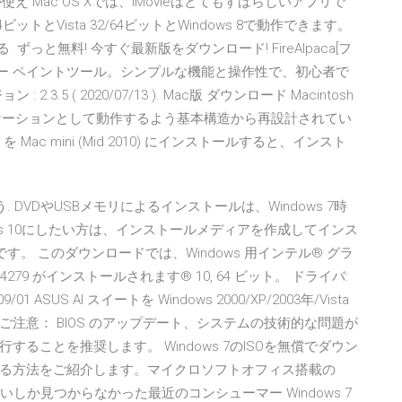
が使え Mac OS Xでは、iMovieはとてもすばらしいアプリで
32/64ビットとVista 32/64ビットとWindows 8で動作できます。
る ずっと無料! 今すぐ最新版をダウンロード! FireAlpaca[フ
のフリー ペイントツール。シンプルな機能と操作性で、初心者で
5 ( 2020/07/13 ). Mac版 ダウンロード Macintosh
ビットアプリケーションとして動作するよう基本構造から再設計されてい
 を Mac mini (Mid 2010) にインストールすると、インスト
. DVDやUSBメモリによるインストールは、Windows 7時
ws 10にしたい方は、インストールメディアを作成してインス
す。 このダウンロードでは、Windows 用インテル® グラ
4279 がインストールされます® 10, 64 ビット。 ドライバ:
15/09/01 ASUS AI スイートを Windows 2000/XP/2003年/Vista
 64 ビット。ご注意： BIOS のアップデート、システムの技術的な問題が
ることを推奨します。 Windows 7のISOを無償でダウン
る方法をご紹介します。マイクロソフトオフィス搭載の
icぐらいしか見つからなかった最近のコンシューマー Windows 7