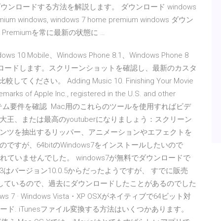
ダウンロードする方法を解説します。 ダウンロード windows
emium windows, windows 7 home premium windows ダウン
me Premiumを常に最新の状態に …
ws 10 Mobile、Windows Phone 8.1、Windows Phone 8
リをダウンロードします。スクリーンショットを確認し、最新のカスタ
ください。 Adding Music 10. Finishing Your Movie
emarks of Apple Inc., registered in the U.S. and other
. 入手. システム要件を確認 Mac用のこれらのツールを使用すればビデ
王、または最高のyoutuberになりましょう：スクリーン
ンツを抽出するリッパー、アニメーションやエフェクトを
いるのですが、64bitのWindows7をインストールしたいので
れていませんでした。 windows7が無料でダウンロードで
e'13はバージョン10.0.5からだったようですが、 すでに販売
終了しているので、過去にダウンロードしたことがあるのでした
 · Windows Vista・XP OSXがネイティブで64ビット対
ド. iTunesファイル変換する方法はいくつかあります。