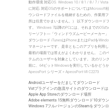
動作環境 対応OS. Windows 10 / 8.1 / 8 / 
に対応; 対応OSのサポートについてはMicros
ウンロードファイルを格納するための、作業用フ
所は任意でかまいません。） 以下ダウンロード
す。 Windows 7以降のPCには、それまで
リーソフト―「ウィンドウズムービーメーカー」は含まれて
ダウンロード iTunesはiPhoneまたはiPad
マネージャーです、是非ともこのアプリを利用してね
最初の場面では答えがよくわかりません。 このペー
テムのユーザーを対象としています。 次のリンクを使
前に、64ビットWindowsを実行しているかどうか
ApeosPort シリーズ > ApeosPort-VII C2273
Androidユーザーをだましてダウンロード
Vstプラグインの急流サイトのダウンロード
Apple App Storeのダウンロード場所
Adobe elements 15無料ダウンロード10ダ
Windows 7フルバージョンのSteamをダウン