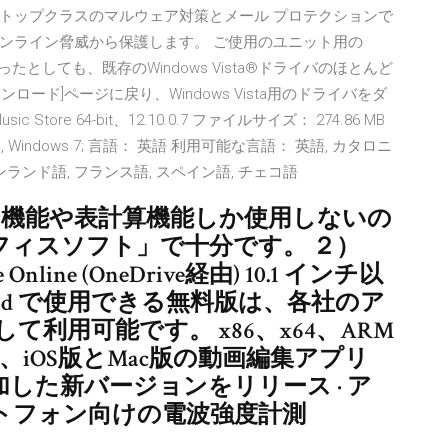
トップクラスのマルウェア対策とメール プロテクションで
タイムでオンライン脅威から保護します。 ご使用のユニット用の
ったとしても、既存のWindows Vista®ドライバのほとんど
ロード]ページに戻り、Windows Vista用のドライバをダ
c Store 64-bit、12.10.0.7 ファイルサイズ： 274.86 MB
s 8.1, Windows 7; 言語： 英語 利用可能な言語： 英語, カタロニ
フィンランド語, フランス語, スペイン語, チェコ語
ープロ機能や表計算機能しか使用しないの
フィスソフト」で十分です。 ２）
ice Online (OneDrive経由) 10.1 インチ以
Android で使用できる無料版は、各社のア
利用可能です。 x86、x64、ARM
、iOS版とMac版の動画編集アプリ
を追加した新バージョンをリリース · ア
トフォン向けの電波強度計測