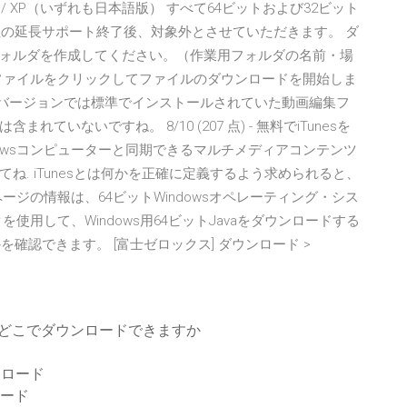
7 / Vista / XP（いずれも日本語版） すべて64ビットおよび32ビット
oft社の延長サポート終了後、対象外とさせていただきます。 ダ
ォルダを作成してください。（作業用フォルダの名前・場
ファイルをクリックしてファイルのダウンロードを開始しま
のOSのバージョンでは標準でインストールされていた動画編集フ
いないですね。 8/10 (207 点) - 無料でiTunesを
をWindowsコンピューターと同期できるマルチメディアコンテンツ
. iTunesとは何かを正確に定義するよう求められると、
ジの情報は、64ビットWindowsオペレーティング・シス
用して、Windows用64ビットJavaをダウンロードする
を確認できます。 [富士ゼロックス] ダウンロード >
はどこでダウンロードできますか
ウンロード
ロード