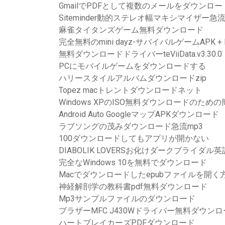
GmailでPDFとして複数のメールをダウンロ
Siteminder動的ステレオ幅マキシマイザー
麻雀タイタンズゲーム無料ダウンロード
完全無料のmini dayz-サバイバルゲームAPK 
無料ダウンロードドライバーteViiData.v3.30.0
PCにモバイルゲームをダウンロードする
ハリースタイルアルバムダウンロードzip
Topez macトレントダウンロードネット
Windows XPのISO無料ダウンロードのた
Android Auto GoogleマップAPKダウンロード
ラブソングの茂みダウンロード急流mp3
100ダウンロードしてもアプリが開かない
DIABOLIK LOVERSお化けダークブライダル
完全なWindows 10を無料でダウンロード
Macでダウンロードしたepubファイルを開く
神経解剖学の教科書pdf無料ダウンロード
Mp3サンプルファイルのダウンロード
ブラザーMFC J430Wドライバー無料ダウン
ハートブレイカーズPDFダウンロード